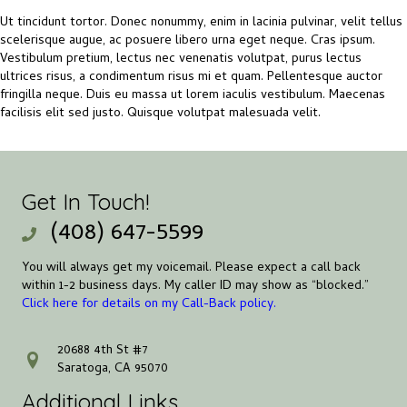
Ut tincidunt tortor. Donec nonummy, enim in lacinia pulvinar, velit tellus
scelerisque augue, ac posuere libero urna eget neque. Cras ipsum.
Vestibulum pretium, lectus nec venenatis volutpat, purus lectus
ultrices risus, a condimentum risus mi et quam. Pellentesque auctor
fringilla neque. Duis eu massa ut lorem iaculis vestibulum. Maecenas
facilisis elit sed justo. Quisque volutpat malesuada velit.
Get In Touch!
(408) 647-5599
You will always get my voicemail. Please expect a call back
within 1-2 business days. My caller ID may show as “blocked.”
Click here for details on my Call-Back policy.
20688 4th St #7
address
Saratoga, CA 95070
Additional Links